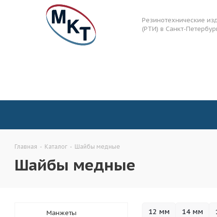
Резинотехнические из
(РТИ) в Санкт-Петербур
Главная
-
Каталог
-
Шайбы медные
Шайбы медные
12 мм
14 мм
Манжеты