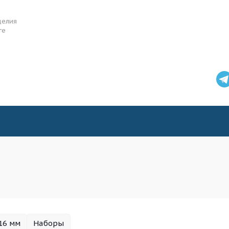
делия
ге
16 мм
Наборы