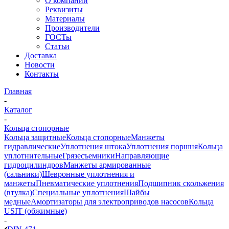
О компании
Реквизиты
Материалы
Производители
ГОСТы
Статьи
Доставка
Новости
Контакты
Главная
-
Каталог
-
Кольца стопорные
Кольца защитные
Кольца стопорные
Манжеты
гидравлические
Уплотнения штока
Уплотнения поршня
Кольца
уплотнительные
Грязесъемники
Направляющие
гидроцилиндров
Манжеты армированные
(сальники)
Шевронные уплотнения и
манжеты
Пневматические уплотнения
Подшипник скольжения
(втулка)
Специальные уплотнения
Шайбы
медные
Амортизаторы для электроприводов насосов
Кольца
USIT (обжимные)
-