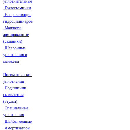
уплотнительные
Грязесъемники
Направляющие
гидроцилиндров
Манжеты
армированные
(сальники)
Шевронные
уплотнения и
манжеты
Пневматические
уплотнения
Подшипник
скольжения
(втулка)
Специальные
уплотнения
Шайбы медные
Амортизаторы