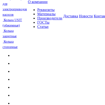
О компании
для
электроприводов
Реквизиты
Материалы
насосов
Доставка
Новости
Конта
Производители
Кольца USIT
ГОСТы
(обжимные)
Статьи
Кольца
защитные
Кольца
стопорные