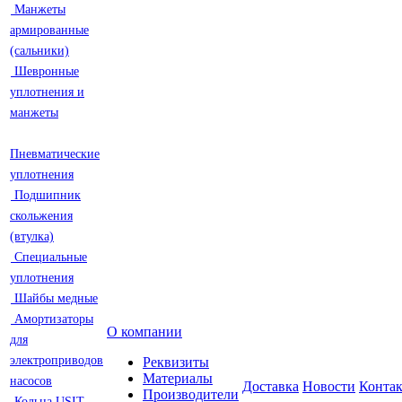
Манжеты
армированные
(сальники)
Шевронные
уплотнения и
манжеты
Пневматические
уплотнения
Подшипник
скольжения
(втулка)
Специальные
уплотнения
Шайбы медные
Амортизаторы
О компании
для
электроприводов
Реквизиты
Материалы
насосов
Доставка
Новости
Конта
Производители
Кольца USIT