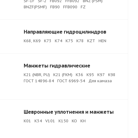
SF-1F
SF-2
FB092
FFB092
BNZ (PSM)
BNZF(PSMF)
FB90
FFB090
FZ
Направляющие гидроцилиндров
К68, K69
K73
K74
K75
K78
KZT
HEN
Манжеты гидравлические
K21 (NBR, PU)
K21 (FKM)
K36
K95
K97
K98
ГОСТ 14896-84
ГОСТ 6969-54
Для камаза
Шевронные уплотнения и манжеты
K01
K34
V101
K150
KO
KH