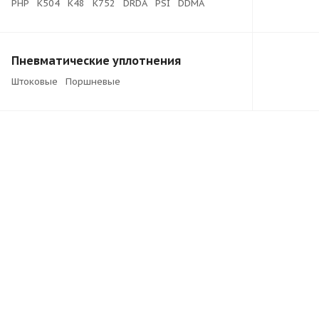
PHP
K504
K48
K752
DRDA
PSI
DDMA
Пневматические уплотнения
Штоковые
Поршневые