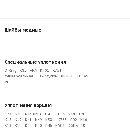
Шайбы медные
Специальные уплотнения
D-Ring
K82
VRA
K701
K751
Универсальная
С выступом
RB,RE1
VA
VS
VL
Уплотнения поршня
K23
K40
K43 (MR)
TGU
DTDA
K44
TRU
K15
K17
K41
K49
K501
K753
P02
K16
K18
K19
K42
K20
K46
K503
DGDA
UC