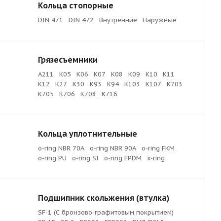
Кольца стопорные
DIN 471
DIN 472
Внутренние
Наружные
Грязесъемники
A211
K05
K06
K07
K08
K09
K10
K11
K12
K27
K30
K93
K94
K103
K107
K703
K705
K706
K708
K716
Кольца уплотнительные
o-ring NBR 70A
o-ring NBR 90A
o-ring FKM
o-ring PU
o-ring SI
o-ring EPDM
x-ring
Подшипник скольжения (втулка)
SF-1 (С бронзово-графитовым покрытием)