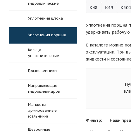
гидравлические
K48
K49
K50
Уплотнения штока
Уплотнения поршня п
удерживать рабочую 
Уплотнения поршня
В каталоге можно по
Кольца
эксплуатации. При в
уплотнительные
жидкости и состояни
Грязесъемники
Нуж
Направляющие
или
гидроцилиндров
Манжеты
армированные
(сальники)
Фильтр:
Наши пре
Шевронные