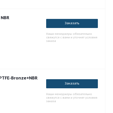
Поршневая манжета К41 4.1x4x2 PTFE NBR
Заказать
Наши менеджеры обязательно
свяжутся с вами и уточнят условия
заказа
 PTFE-Bronze+NBR
Заказать
Наши менеджеры обязательно
свяжутся с вами и уточнят условия
заказа