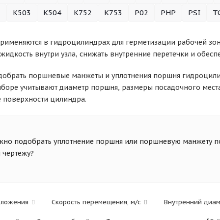
1
K503
K504
K752
K753
P02
PHP
PSI
T
рименяются в гидроцилиндрах для герметизации рабочей зон
жидкость внутри узла, снижать внутренние перетечки и обесп
добрать поршневые манжеты и уплотнения поршня гидроцили
ыборе учитывают диаметр поршня, размеры посадочного места,
е поверхности цилиндра.
но подобрать уплотнение поршня или поршневую манжету по
 чертежу?
дложения
Скорость перемещения, м/с
Внутренний диа