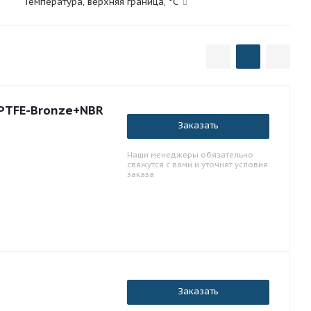
Температура, верхняя граница, °C
 PTFE-Bronze+NBR
Заказать
Наши менеджеры обязательно
свяжутся с вами и уточнят условия
заказа
Заказать