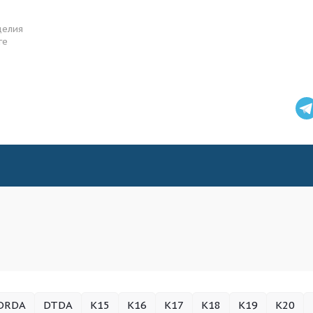
делия
ге
DRDA
DTDA
K15
K16
K17
K18
K19
K20