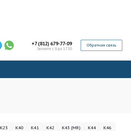
+7 (812) 679-77-09
Обратная связь
Звоните с 9 до 17.30
K23
K40
K41
K42
K43 (MR)
K44
K46