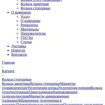
Кольца защитные
Кольца стопорные
О компании
Назад
О компании
Реквизиты
Материалы
Производители
ГОСТы
Статьи
Доставка
Новости
Контакты
Главная
-
Каталог
-
Кольца стопорные
Кольца защитные
Кольца стопорные
Манжеты
гидравлические
Уплотнения штока
Уплотнения поршня
Кольца
уплотнительные
Грязесъемники
Направляющие
гидроцилиндров
Манжеты армированные
(сальники)
Шевронные уплотнения и
манжеты
Пневматические уплотнения
Подшипник скольжения