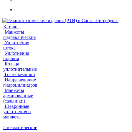
Каталог
Манжеты
гидравлические
Уплотнения
штока
Уплотнения
поршня
Кольца
уплотнительные
Грязесъемники
Направляющие
гидроцилиндров
Манжеты
армированные
(сальники)
Шевронные
уплотнения и
манжеты
Пневматические