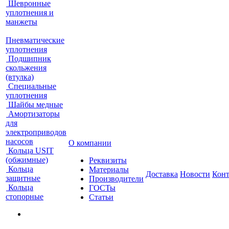
Шевронные
уплотнения и
манжеты
Пневматические
уплотнения
Подшипник
скольжения
(втулка)
Специальные
уплотнения
Шайбы медные
Амортизаторы
для
электроприводов
насосов
О компании
Кольца USIT
(обжимные)
Реквизиты
Кольца
Материалы
Доставка
Новости
Кон
защитные
Производители
Кольца
ГОСТы
стопорные
Статьи