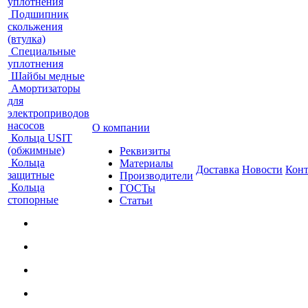
уплотнения
Подшипник
скольжения
(втулка)
Специальные
уплотнения
Шайбы медные
Амортизаторы
для
электроприводов
насосов
О компании
Кольца USIT
(обжимные)
Реквизиты
Кольца
Материалы
Доставка
Новости
Кон
защитные
Производители
Кольца
ГОСТы
стопорные
Статьи