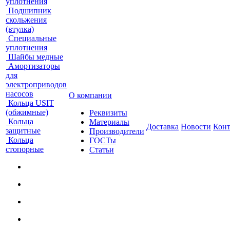
уплотнения
Подшипник
скольжения
(втулка)
Специальные
уплотнения
Шайбы медные
Амортизаторы
для
электроприводов
насосов
О компании
Кольца USIT
(обжимные)
Реквизиты
Кольца
Материалы
Доставка
Новости
Кон
защитные
Производители
Кольца
ГОСТы
стопорные
Статьи