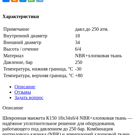
Характеристики
Примечание
давл.до 250 атм.
Внутренний диаметр
18
Внешний диаметр
34
Высота / сечение
6/4
Материал
NBR+хлопковая ткань
Давление, бар
250
Температура, нижняя граница, °C
-30
Температура, верхняя граница, °C
+80
Описание
Отзывы
Задать вопрос
Описание
Шевронная манжета К150 18x34x6/4 NBR+хлопковая ткань —
надёжное уплотнительное решение для оборудования,
работающего под давлением до 250 бар. Комбинация
нитрилового каучука (NBR) и армирующей хлопковой ткани