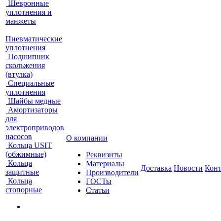
Шевронные
уплотнения и
манжеты
Пневматические
уплотнения
Подшипник
скольжения
(втулка)
Специальные
уплотнения
Шайбы медные
Амортизаторы
для
электроприводов
насосов
О компании
Кольца USIT
(обжимные)
Реквизиты
Кольца
Материалы
Доставка
Новости
Кон
защитные
Производители
Кольца
ГОСТы
стопорные
Статьи