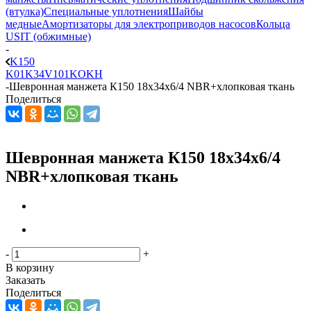
(втулка)
Специальные уплотнения
Шайбы
медные
Амортизаторы для электроприводов насосов
Кольца
USIT (обжимные)
-
K150
K01
K34
V101
KO
KH
-
Шевронная манжета К150 18x34x6/4 NBR+хлопковая ткань
Поделиться
Шевронная манжета К150 18x34x6/4
NBR+хлопковая ткань
-
+
В корзину
Заказать
Поделиться