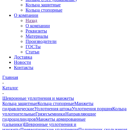
Кольца защитные
Кольца стопорные
О компании
Назад
О компании
Реквизиты
Материалы
Производители
ГОСТы
Статьи
Доставка
Новости
Контакты
Главная
-
Каталог
-
Шевронные уплотнения и манжеты
Кольца защитные
Кольца стопорные
Манжеты
гидравлические
Уплотнения штока
Уплотнения поршня
Кольца
уплотнительные
Грязесъемники
Направляющие
гидроцилиндров
Манжеты армированные
(сальники)
Шевронные уплотнения и
манжеты
Пневматические уплотнения
Подшипник скольжения