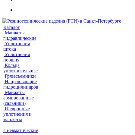
Каталог
Манжеты
гидравлические
Уплотнения
штока
Уплотнения
поршня
Кольца
уплотнительные
Грязесъемники
Направляющие
гидроцилиндров
Манжеты
армированные
(сальники)
Шевронные
уплотнения и
манжеты
Пневматические