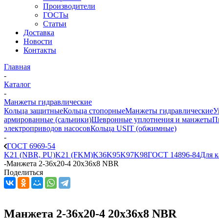
Производители
ГОСТы
Статьи
Доставка
Новости
Контакты
Главная
-
Каталог
-
Манжеты гидравлические
Кольца защитные
Кольца стопорные
Манжеты гидравлические
У
армированные (сальники)
Шевронные уплотнения и манжеты
П
электроприводов насосов
Кольца USIT (обжимные)
-
ГОСТ 6969-54
K21 (NBR, PU)
K21 (FKM)
K36
K95
K97
K98
ГОСТ 14896-84
Для к
-
Манжета 2-36х20-4 20x36x8 NBR
Поделиться
Манжета 2-36х20-4 20x36x8 NBR