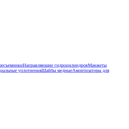
зесъемники
Направляющие гидроцилиндров
Манжеты
иальные уплотнения
Шайбы медные
Амортизаторы для