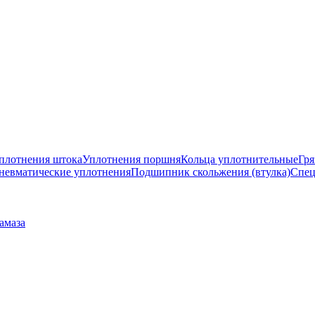
плотнения штока
Уплотнения поршня
Кольца уплотнительные
Гря
невматические уплотнения
Подшипник скольжения (втулка)
Спец
амаза