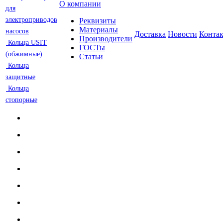
О компании
для
электроприводов
Реквизиты
Материалы
насосов
Доставка
Новости
Конта
Производители
Кольца USIT
ГОСТы
(обжимные)
Статьи
Кольца
защитные
Кольца
стопорные