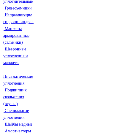
уплотнительные
Грязесъемники
Направляющие
гидроцилиндров
Манжеты
армированные
(сальники)
Шевронные
уплотнения и
манжеты
Пневматические
уплотнения
Подшипник
скольжения
(втулка)
Специальные
уплотнения
Шайбы медные
Амортизаторы