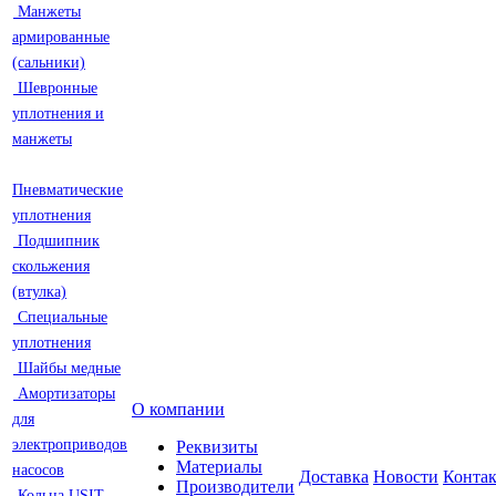
Манжеты
армированные
(сальники)
Шевронные
уплотнения и
манжеты
Пневматические
уплотнения
Подшипник
скольжения
(втулка)
Специальные
уплотнения
Шайбы медные
Амортизаторы
О компании
для
электроприводов
Реквизиты
Материалы
насосов
Доставка
Новости
Конта
Производители
Кольца USIT