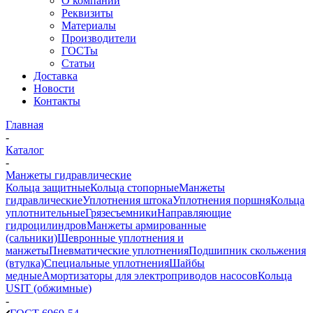
О компании
Реквизиты
Материалы
Производители
ГОСТы
Статьи
Доставка
Новости
Контакты
Главная
-
Каталог
-
Манжеты гидравлические
Кольца защитные
Кольца стопорные
Манжеты
гидравлические
Уплотнения штока
Уплотнения поршня
Кольца
уплотнительные
Грязесъемники
Направляющие
гидроцилиндров
Манжеты армированные
(сальники)
Шевронные уплотнения и
манжеты
Пневматические уплотнения
Подшипник скольжения
(втулка)
Специальные уплотнения
Шайбы
медные
Амортизаторы для электроприводов насосов
Кольца
USIT (обжимные)
-