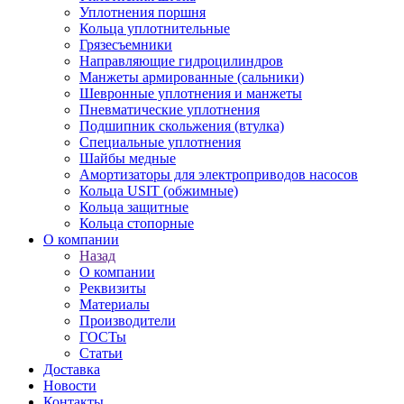
Уплотнения поршня
Кольца уплотнительные
Грязесъемники
Направляющие гидроцилиндров
Манжеты армированные (сальники)
Шевронные уплотнения и манжеты
Пневматические уплотнения
Подшипник скольжения (втулка)
Специальные уплотнения
Шайбы медные
Амортизаторы для электроприводов насосов
Кольца USIT (обжимные)
Кольца защитные
Кольца стопорные
О компании
Назад
О компании
Реквизиты
Материалы
Производители
ГОСТы
Статьи
Доставка
Новости
Контакты