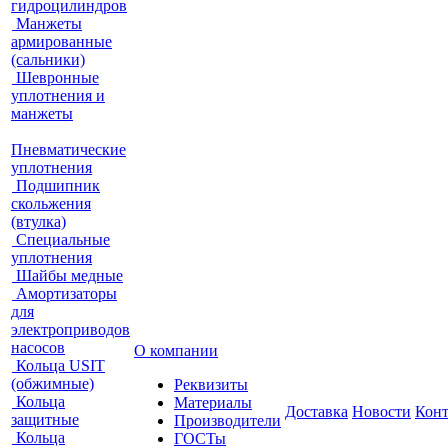
гидроцилиндров
Манжеты
армированные
(сальники)
Шевронные
уплотнения и
манжеты
Пневматические
уплотнения
Подшипник
скольжения
(втулка)
Специальные
уплотнения
Шайбы медные
Амортизаторы
для
электроприводов
насосов
О компании
Кольца USIT
(обжимные)
Реквизиты
Кольца
Материалы
Доставка
Новости
Кон
защитные
Производители
Кольца
ГОСТы