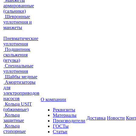
Манжеты
армированные
(сальники)
Шевронные
уплотнения и
манжеты
Пневматические
уплотнения
Подшипник
скольжения
(втулка)
Специальные
уплотнения
Шайбы медные
Амортизаторы
для
электроприводов
насосов
О компании
Кольца USIT
(обжимные)
Реквизиты
Кольца
Материалы
Доставка
Новости
Кон
защитные
Производители
Кольца
ГОСТы
стопорные
Статьи