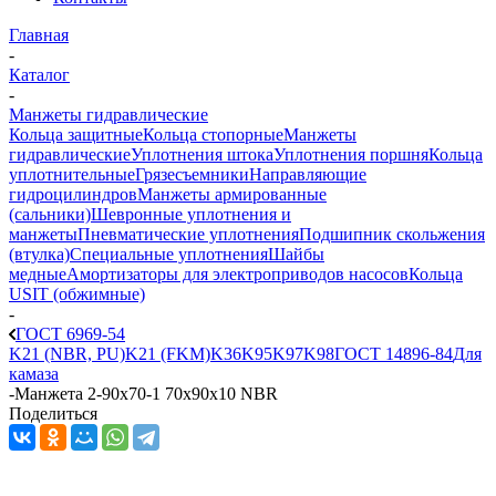
Главная
-
Каталог
-
Манжеты гидравлические
Кольца защитные
Кольца стопорные
Манжеты
гидравлические
Уплотнения штока
Уплотнения поршня
Кольца
уплотнительные
Грязесъемники
Направляющие
гидроцилиндров
Манжеты армированные
(сальники)
Шевронные уплотнения и
манжеты
Пневматические уплотнения
Подшипник скольжения
(втулка)
Специальные уплотнения
Шайбы
медные
Амортизаторы для электроприводов насосов
Кольца
USIT (обжимные)
-
ГОСТ 6969-54
K21 (NBR, PU)
K21 (FKM)
K36
K95
K97
K98
ГОСТ 14896-84
Для
камаза
-
Манжета 2-90х70-1 70x90x10 NBR
Поделиться