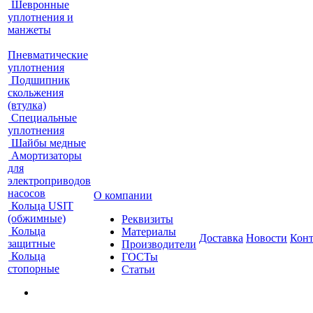
Шевронные
уплотнения и
манжеты
Пневматические
уплотнения
Подшипник
скольжения
(втулка)
Специальные
уплотнения
Шайбы медные
Амортизаторы
для
электроприводов
насосов
О компании
Кольца USIT
(обжимные)
Реквизиты
Кольца
Материалы
Доставка
Новости
Кон
защитные
Производители
Кольца
ГОСТы
стопорные
Статьи