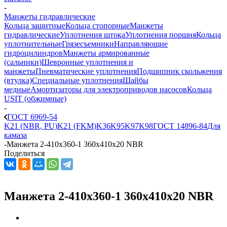
-
Манжеты гидравлические
Кольца защитные
Кольца стопорные
Манжеты
гидравлические
Уплотнения штока
Уплотнения поршня
Кольца
уплотнительные
Грязесъемники
Направляющие
гидроцилиндров
Манжеты армированные
(сальники)
Шевронные уплотнения и
манжеты
Пневматические уплотнения
Подшипник скольжения
(втулка)
Специальные уплотнения
Шайбы
медные
Амортизаторы для электроприводов насосов
Кольца
USIT (обжимные)
-
ГОСТ 6969-54
K21 (NBR, PU)
K21 (FKM)
K36
K95
K97
K98
ГОСТ 14896-84
Для
камаза
-
Манжета 2-410х360-1 360x410x20 NBR
Поделиться
Манжета 2-410х360-1 360x410x20 NBR