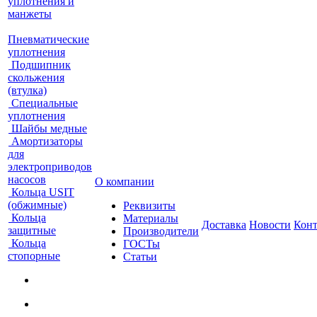
уплотнения и
манжеты
Пневматические
уплотнения
Подшипник
скольжения
(втулка)
Специальные
уплотнения
Шайбы медные
Амортизаторы
для
электроприводов
насосов
О компании
Кольца USIT
(обжимные)
Реквизиты
Кольца
Материалы
Доставка
Новости
Кон
защитные
Производители
Кольца
ГОСТы
стопорные
Статьи