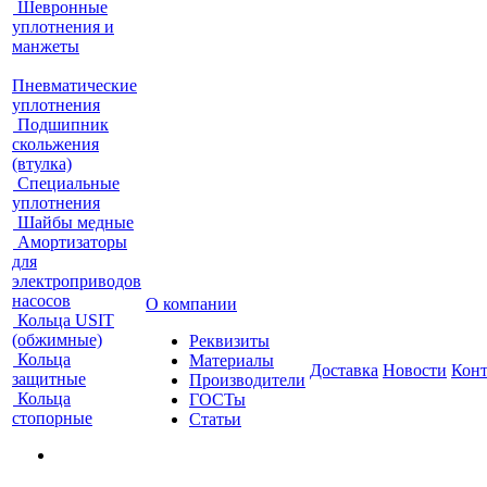
Шевронные
уплотнения и
манжеты
Пневматические
уплотнения
Подшипник
скольжения
(втулка)
Специальные
уплотнения
Шайбы медные
Амортизаторы
для
электроприводов
насосов
О компании
Кольца USIT
(обжимные)
Реквизиты
Кольца
Материалы
Доставка
Новости
Кон
защитные
Производители
Кольца
ГОСТы
стопорные
Статьи