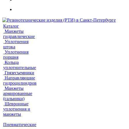
Каталог
Манжеты
гидравлические
Уплотнения
штока
Уплотнения
поршня
Кольца
уплотнительные
Грязесъемники
Направляющие
гидроцилиндров
Манжеты
армированные
(сальники)
Шевронные
уплотнения и
манжеты
Пневматические