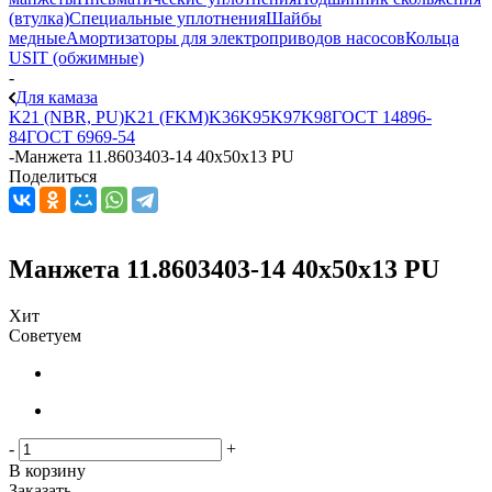
(втулка)
Специальные уплотнения
Шайбы
медные
Амортизаторы для электроприводов насосов
Кольца
USIT (обжимные)
-
Для камаза
K21 (NBR, PU)
K21 (FKM)
K36
K95
K97
K98
ГОСТ 14896-
84
ГОСТ 6969-54
-
Манжета 11.8603403-14 40x50x13 PU
Поделиться
Манжета 11.8603403-14 40x50x13 PU
Хит
Советуем
-
+
В корзину
Заказать