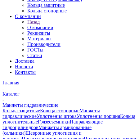
Кольца защитные
Кольца стопорные
О компании
Назад
О компании
Реквизиты
Материалы
Производители
ГОСТы
Статьи
Доставка
Новости
Контакты
Главная
-
Каталог
-
Манжеты гидравлические
Кольца защитные
Кольца стопорные
Манжеты
гидравлические
Уплотнения штока
Уплотнения поршня
Кольца
уплотнительные
Грязесъемники
Направляющие
гидроцилиндров
Манжеты армированные
(сальники)
Шевронные уплотнения и
манжеты
Пневматические уплотнения
Подшипник скольжения