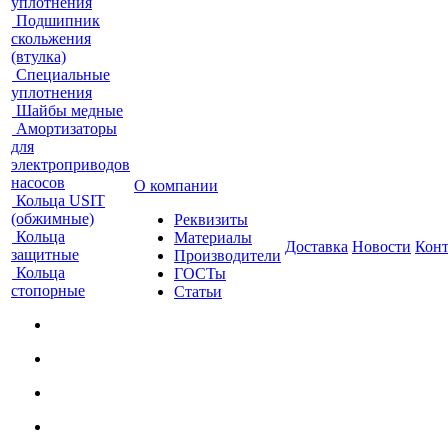
уплотнения
Подшипник
скольжения
(втулка)
Специальные
уплотнения
Шайбы медные
Амортизаторы
для
электроприводов
насосов
О компании
Кольца USIT
(обжимные)
Реквизиты
Кольца
Материалы
Доставка
Новости
Кон
защитные
Производители
Кольца
ГОСТы
стопорные
Статьи