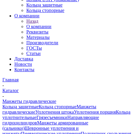
Кольца защитные
Кольца стопорные
О компании
Назад
О компании
Реквизиты
Материалы
Производители
ГОСТы
Статьи
Доставка
Новости
Контакты
Главная
-
Каталог
-
Манжеты гидравлические
Кольца защитные
Кольца стопорные
Манжеты
гидравлические
Уплотнения штока
Уплотнения поршня
Кольца
уплотнительные
Грязесъемники
Направляющие
гидроцилиндров
Манжеты армированные
(сальники)
Шевронные уплотнения и
манжеты
Пневматические уплотнения
Подшипник скольжения