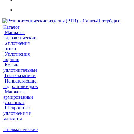
Каталог
Манжеты
гидравлические
Уплотнения
штока
Уплотнения
поршня
Кольца
уплотнительные
Грязесъемники
Направляющие
гидроцилиндров
Манжеты
армированные
(сальники)
Шевронные
уплотнения и
манжеты
Пневматические