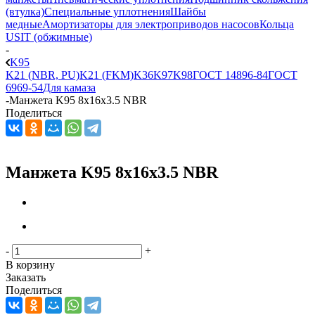
(втулка)
Специальные уплотнения
Шайбы
медные
Амортизаторы для электроприводов насосов
Кольца
USIT (обжимные)
-
K95
K21 (NBR, PU)
K21 (FKM)
K36
K97
K98
ГОСТ 14896-84
ГОСТ
6969-54
Для камаза
-
Манжета K95 8x16x3.5 NBR
Поделиться
Манжета K95 8x16x3.5 NBR
-
+
В корзину
Заказать
Поделиться