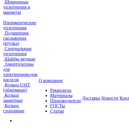
Шевронные
уплотнения и
манжеты
Пневматические
уплотнения
Подшипник
скольжения
(втулка)
Специальные
уплотнения
Шайбы медные
Амортизаторы
для
электроприводов
насосов
О компании
Кольца USIT
(обжимные)
Реквизиты
Кольца
Материалы
Доставка
Новости
Кон
защитные
Производители
Кольца
ГОСТы
стопорные
Статьи