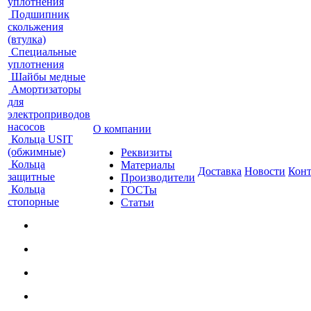
уплотнения
Подшипник
скольжения
(втулка)
Специальные
уплотнения
Шайбы медные
Амортизаторы
для
электроприводов
насосов
О компании
Кольца USIT
(обжимные)
Реквизиты
Кольца
Материалы
Доставка
Новости
Кон
защитные
Производители
Кольца
ГОСТы
стопорные
Статьи