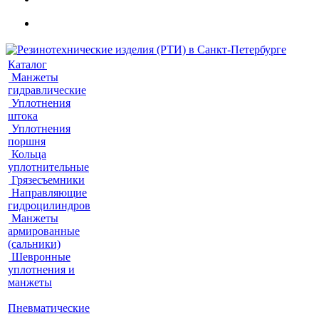
Каталог
Манжеты
гидравлические
Уплотнения
штока
Уплотнения
поршня
Кольца
уплотнительные
Грязесъемники
Направляющие
гидроцилиндров
Манжеты
армированные
(сальники)
Шевронные
уплотнения и
манжеты
Пневматические