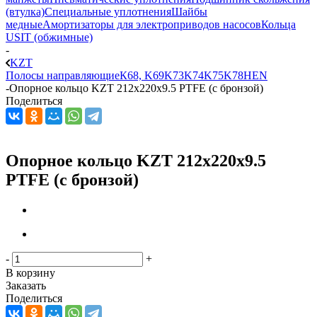
(втулка)
Специальные уплотнения
Шайбы
медные
Амортизаторы для электроприводов насосов
Кольца
USIT (обжимные)
-
KZT
Полосы направляющие
К68, K69
K73
K74
K75
K78
HEN
-
Опорное кольцо KZT 212x220x9.5 PTFE (с бронзой)
Поделиться
Опорное кольцо KZT 212x220x9.5
PTFE (с бронзой)
-
+
В корзину
Заказать
Поделиться