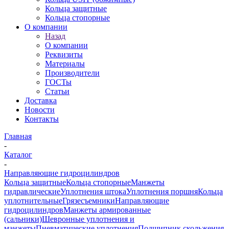
Кольца защитные
Кольца стопорные
О компании
Назад
О компании
Реквизиты
Материалы
Производители
ГОСТы
Статьи
Доставка
Новости
Контакты
Главная
-
Каталог
-
Направляющие гидроцилиндров
Кольца защитные
Кольца стопорные
Манжеты
гидравлические
Уплотнения штока
Уплотнения поршня
Кольца
уплотнительные
Грязесъемники
Направляющие
гидроцилиндров
Манжеты армированные
(сальники)
Шевронные уплотнения и
манжеты
Пневматические уплотнения
Подшипник скольжения