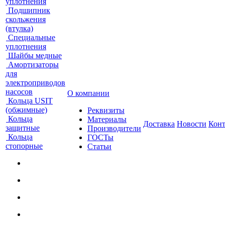
уплотнения
Подшипник
скольжения
(втулка)
Специальные
уплотнения
Шайбы медные
Амортизаторы
для
электроприводов
насосов
О компании
Кольца USIT
(обжимные)
Реквизиты
Кольца
Материалы
Доставка
Новости
Кон
защитные
Производители
Кольца
ГОСТы
стопорные
Статьи