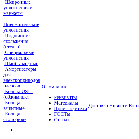
Шевронные
уплотнения и
манжеты
Пневматические
уплотнения
Подшипник
скольжения
(втулка)
Специальные
уплотнения
Шайбы медные
Амортизаторы
для
электроприводов
насосов
О компании
Кольца USIT
(обжимные)
Реквизиты
Кольца
Материалы
Доставка
Новости
Кон
защитные
Производители
Кольца
ГОСТы
стопорные
Статьи