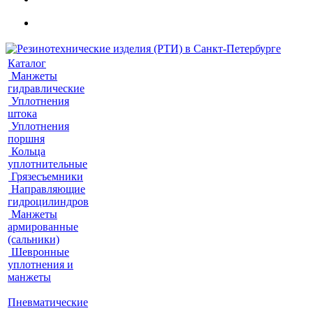
Каталог
Манжеты
гидравлические
Уплотнения
штока
Уплотнения
поршня
Кольца
уплотнительные
Грязесъемники
Направляющие
гидроцилиндров
Манжеты
армированные
(сальники)
Шевронные
уплотнения и
манжеты
Пневматические