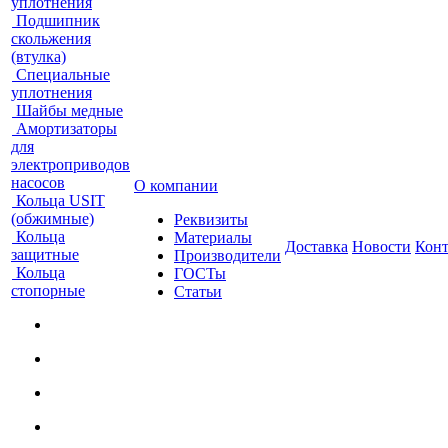
уплотнения
Подшипник
скольжения
(втулка)
Специальные
уплотнения
Шайбы медные
Амортизаторы
для
электроприводов
насосов
О компании
Кольца USIT
(обжимные)
Реквизиты
Кольца
Материалы
Доставка
Новости
Кон
защитные
Производители
Кольца
ГОСТы
стопорные
Статьи