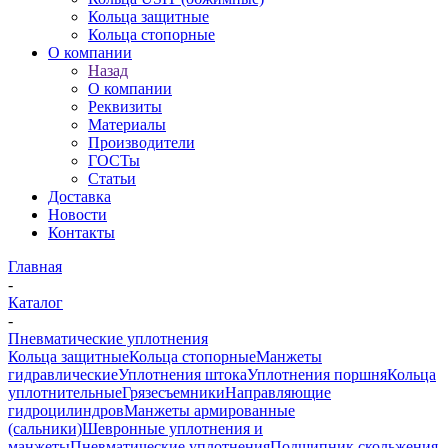
Кольца защитные
Кольца стопорные
О компании
Назад
О компании
Реквизиты
Материалы
Производители
ГОСТы
Статьи
Доставка
Новости
Контакты
Главная
-
Каталог
-
Пневматические уплотнения
Кольца защитные
Кольца стопорные
Манжеты
гидравлические
Уплотнения штока
Уплотнения поршня
Кольца
уплотнительные
Грязесъемники
Направляющие
гидроцилиндров
Манжеты армированные
(сальники)
Шевронные уплотнения и
манжеты
Пневматические уплотнения
Подшипник скольжения