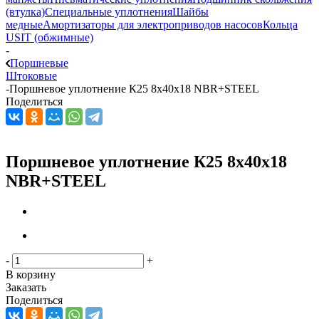
(втулка)
Специальные уплотнения
Шайбы
медные
Амортизаторы для электроприводов насосов
Кольца
USIT (обжимные)
-
Поршневые
Штоковые
-
Поршневое уплотнение К25 8x40x18 NBR+STEEL
Поделиться
Поршневое уплотнение К25 8x40x18
NBR+STEEL
-
+
В корзину
Заказать
Поделиться