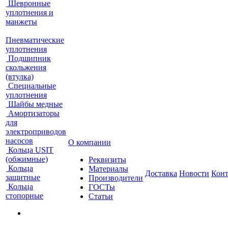
Шевронные
уплотнения и
манжеты
Пневматические
уплотнения
Подшипник
скольжения
(втулка)
Специальные
уплотнения
Шайбы медные
Амортизаторы
для
электроприводов
насосов
О компании
Кольца USIT
(обжимные)
Реквизиты
Кольца
Материалы
Доставка
Новости
Кон
защитные
Производители
Кольца
ГОСТы
стопорные
Статьи