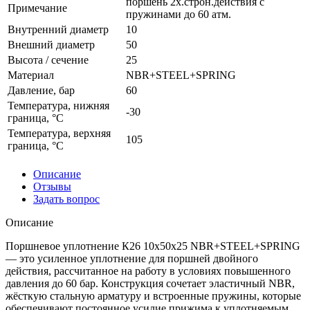
поршень 2х.строн.действия с
Примечание
пружинами до 60 атм.
Внутренний диаметр
10
Внешний диаметр
50
Высота / сечение
25
Материал
NBR+STEEL+SPRING
Давление, бар
60
Температура, нижняя
-30
граница, °C
Температура, верхняя
105
граница, °C
Описание
Отзывы
Задать вопрос
Описание
Поршневое уплотнение К26 10x50x25 NBR+STEEL+SPRING
— это усиленное уплотнение для поршней двойного
действия, рассчитанное на работу в условиях повышенного
давления до 60 бар. Конструкция сочетает эластичный NBR,
жёсткую стальную арматуру и встроенные пружины, которые
обеспечивают постоянное усилие прижима к уплотняемым