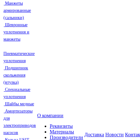
Манжеты
армированные
(сальники)
Шевронные
уплотнения и
манжеты
Пневматические
уплотнения
Подшипник
скольжения
(втулка)
Специальные
уплотнения
Шайбы медные
Амортизаторы
О компании
для
электроприводов
Реквизиты
Материалы
насосов
Доставка
Новости
Конта
Производители
Кольца USIT