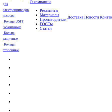
О компании
для
электроприводов
Реквизиты
Материалы
насосов
Доставка
Новости
Конта
Производители
Кольца USIT
ГОСТы
(обжимные)
Статьи
Кольца
защитные
Кольца
стопорные