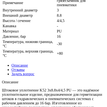
грязесъемник для
Примечание
пневматики
Внутренний диаметр
3
Внешний диаметр
8.8
Высота / сечение
4/4,5
Канавка
-
Материал
PU
Давление, бар
16
Температура, нижняя граница,
-30
°C
Температура, верхняя граница,
+80
°C
Описание
Отзывы
Задать вопрос
Описание
Штоковое уплотнение K52 3x8.8x4/4,5 PU — это надёжное
уплотнительное изделие, предназначенное для герметизации
штоков в гидравлических и пневматических системах с
рабочим давлением до 16 бар. Изготовленное из