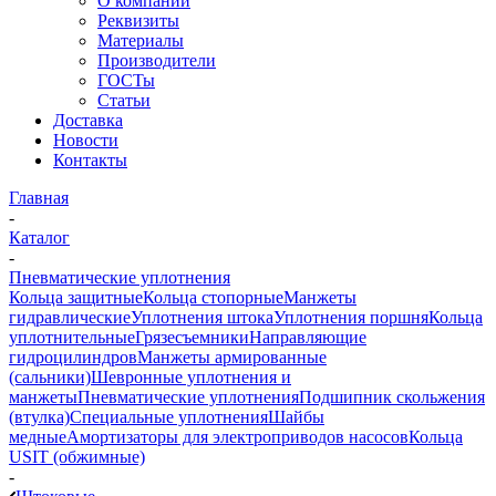
О компании
Реквизиты
Материалы
Производители
ГОСТы
Статьи
Доставка
Новости
Контакты
Главная
-
Каталог
-
Пневматические уплотнения
Кольца защитные
Кольца стопорные
Манжеты
гидравлические
Уплотнения штока
Уплотнения поршня
Кольца
уплотнительные
Грязесъемники
Направляющие
гидроцилиндров
Манжеты армированные
(сальники)
Шевронные уплотнения и
манжеты
Пневматические уплотнения
Подшипник скольжения
(втулка)
Специальные уплотнения
Шайбы
медные
Амортизаторы для электроприводов насосов
Кольца
USIT (обжимные)
-