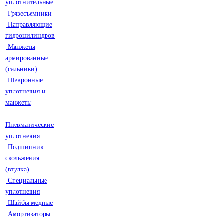
уплотнительные
Грязесъемники
Направляющие
гидроцилиндров
Манжеты
армированные
(сальники)
Шевронные
уплотнения и
манжеты
Пневматические
уплотнения
Подшипник
скольжения
(втулка)
Специальные
уплотнения
Шайбы медные
Амортизаторы