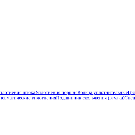
плотнения штока
Уплотнения поршня
Кольца уплотнительные
Гря
невматические уплотнения
Подшипник скольжения (втулка)
Спец