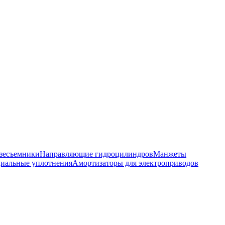
зесъемники
Направляющие гидроцилиндров
Манжеты
иальные уплотнения
Амортизаторы для электроприводов