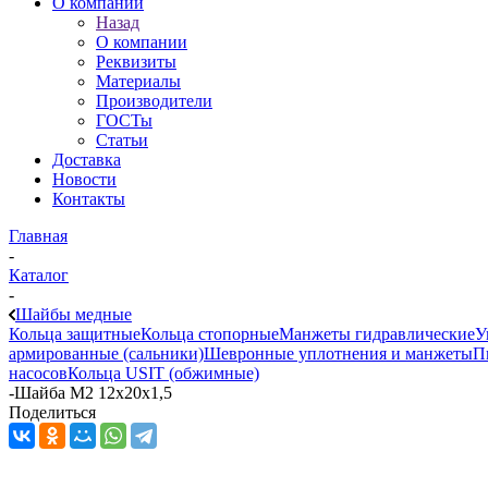
О компании
Назад
О компании
Реквизиты
Материалы
Производители
ГОСТы
Статьи
Доставка
Новости
Контакты
Главная
-
Каталог
-
Шайбы медные
Кольца защитные
Кольца стопорные
Манжеты гидравлические
У
армированные (сальники)
Шевронные уплотнения и манжеты
П
насосов
Кольца USIT (обжимные)
-
Шайба M2 12x20x1,5
Поделиться