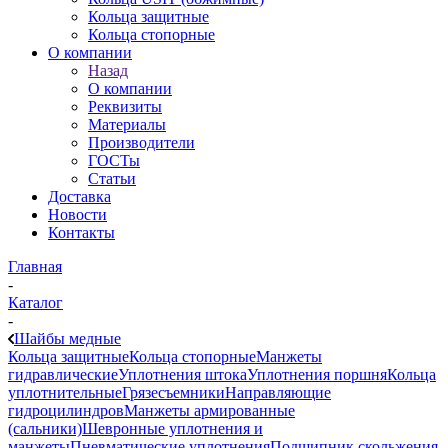
Кольца защитные
Кольца стопорные
О компании
Назад
О компании
Реквизиты
Материалы
Производители
ГОСТы
Статьи
Доставка
Новости
Контакты
Главная
-
Каталог
-
Шайбы медные
Кольца защитные
Кольца стопорные
Манжеты
гидравлические
Уплотнения штока
Уплотнения поршня
Кольца
уплотнительные
Грязесъемники
Направляющие
гидроцилиндров
Манжеты армированные
(сальники)
Шевронные уплотнения и
манжеты
Пневматические уплотнения
Подшипник скольжения