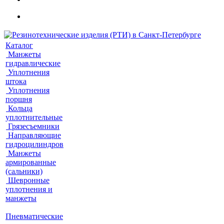
Каталог
Манжеты
гидравлические
Уплотнения
штока
Уплотнения
поршня
Кольца
уплотнительные
Грязесъемники
Направляющие
гидроцилиндров
Манжеты
армированные
(сальники)
Шевронные
уплотнения и
манжеты
Пневматические