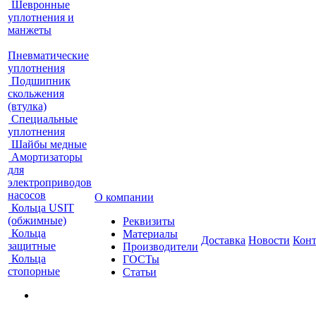
Шевронные
уплотнения и
манжеты
Пневматические
уплотнения
Подшипник
скольжения
(втулка)
Специальные
уплотнения
Шайбы медные
Амортизаторы
для
электроприводов
насосов
О компании
Кольца USIT
(обжимные)
Реквизиты
Кольца
Материалы
Доставка
Новости
Кон
защитные
Производители
Кольца
ГОСТы
стопорные
Статьи