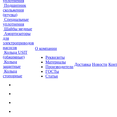
уплотнения
Подшипник
скольжения
(втулка)
Специальные
уплотнения
Шайбы медные
Амортизаторы
для
электроприводов
насосов
О компании
Кольца USIT
(обжимные)
Реквизиты
Кольца
Материалы
Доставка
Новости
Кон
защитные
Производители
Кольца
ГОСТы
стопорные
Статьи