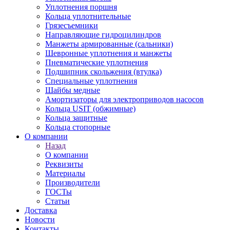
Уплотнения поршня
Кольца уплотнительные
Грязесъемники
Направляющие гидроцилиндров
Манжеты армированные (сальники)
Шевронные уплотнения и манжеты
Пневматические уплотнения
Подшипник скольжения (втулка)
Специальные уплотнения
Шайбы медные
Амортизаторы для электроприводов насосов
Кольца USIT (обжимные)
Кольца защитные
Кольца стопорные
О компании
Назад
О компании
Реквизиты
Материалы
Производители
ГОСТы
Статьи
Доставка
Новости
Контакты