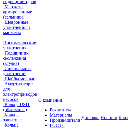
гидроцилиндров
Манжеты
армированные
(сальники)
Шевронные
уплотнения и
манжеты
Пневматические
уплотнения
Подшипник
скольжения
(втулка)
Специальные
уплотнения
Шайбы медные
Амортизаторы
для
электроприводов
насосов
О компании
Кольца USIT
(обжимные)
Реквизиты
Кольца
Материалы
Доставка
Новости
Кон
защитные
Производители
Кольца
ГОСТы