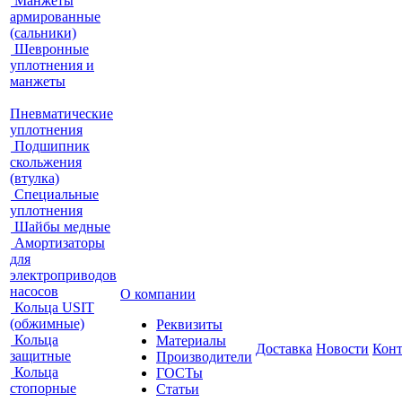
Манжеты
армированные
(сальники)
Шевронные
уплотнения и
манжеты
Пневматические
уплотнения
Подшипник
скольжения
(втулка)
Специальные
уплотнения
Шайбы медные
Амортизаторы
для
электроприводов
насосов
О компании
Кольца USIT
(обжимные)
Реквизиты
Кольца
Материалы
Доставка
Новости
Кон
защитные
Производители
Кольца
ГОСТы
стопорные
Статьи