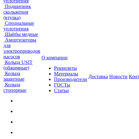
уплотнения
Подшипник
скольжения
(втулка)
Специальные
уплотнения
Шайбы медные
Амортизаторы
для
электроприводов
насосов
О компании
Кольца USIT
(обжимные)
Реквизиты
Кольца
Материалы
Доставка
Новости
Кон
защитные
Производители
Кольца
ГОСТы
стопорные
Статьи