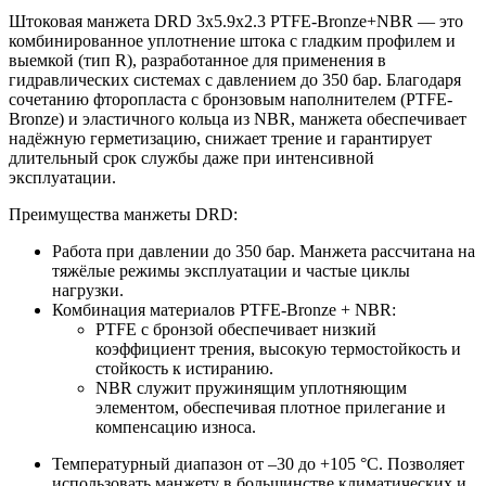
Штоковая манжета DRD 3x5.9x2.3 PTFE-Bronze+NBR — это
комбинированное уплотнение штока с гладким профилем и
выемкой (тип R), разработанное для применения в
гидравлических системах с давлением до 350 бар. Благодаря
сочетанию фторопласта с бронзовым наполнителем (PTFE-
Bronze) и эластичного кольца из NBR, манжета обеспечивает
надёжную герметизацию, снижает трение и гарантирует
длительный срок службы даже при интенсивной
эксплуатации.
Преимущества манжеты DRD:
Работа при давлении до 350 бар. Манжета рассчитана на
тяжёлые режимы эксплуатации и частые циклы
нагрузки.
Комбинация материалов PTFE-Bronze + NBR:
PTFE с бронзой обеспечивает низкий
коэффициент трения, высокую термостойкость и
стойкость к истиранию.
NBR служит пружинящим уплотняющим
элементом, обеспечивая плотное прилегание и
компенсацию износа.
Температурный диапазон от –30 до +105 °C. Позволяет
использовать манжету в большинстве климатических и