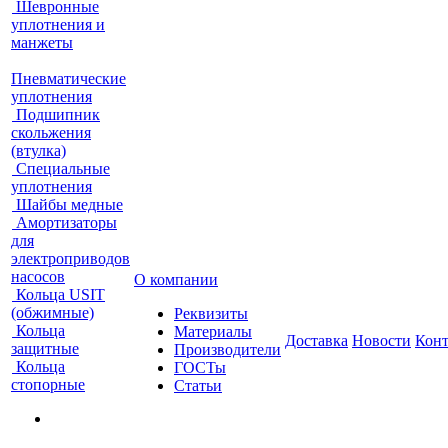
Шевронные
уплотнения и
манжеты
Пневматические
уплотнения
Подшипник
скольжения
(втулка)
Специальные
уплотнения
Шайбы медные
Амортизаторы
для
электроприводов
насосов
О компании
Кольца USIT
(обжимные)
Реквизиты
Кольца
Материалы
Доставка
Новости
Кон
защитные
Производители
Кольца
ГОСТы
стопорные
Статьи