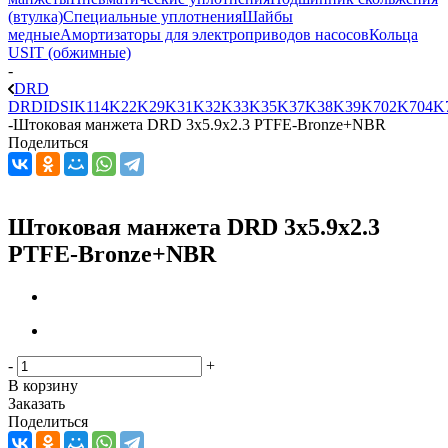
(втулка)
Специальные уплотнения
Шайбы
медные
Амортизаторы для электроприводов насосов
Кольца
USIT (обжимные)
-
DRD
DRDI
DSI
K114
K22
K29
K31
K32
K33
K35
K37
K38
K39
K702
K704
K
-
Штоковая манжета DRD 3x5.9x2.3 PTFE-Bronze+NBR
Поделиться
Штоковая манжета DRD 3x5.9x2.3
PTFE-Bronze+NBR
-
+
В корзину
Заказать
Поделиться