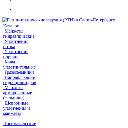
Каталог
Манжеты
гидравлические
Уплотнения
штока
Уплотнения
поршня
Кольца
уплотнительные
Грязесъемники
Направляющие
гидроцилиндров
Манжеты
армированные
(сальники)
Шевронные
уплотнения и
манжеты
Пневматические