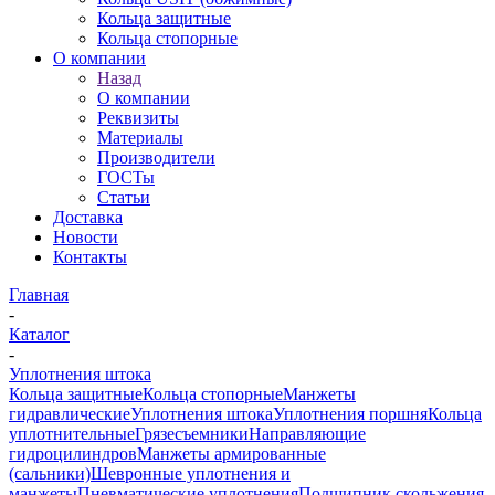
Кольца защитные
Кольца стопорные
О компании
Назад
О компании
Реквизиты
Материалы
Производители
ГОСТы
Статьи
Доставка
Новости
Контакты
Главная
-
Каталог
-
Уплотнения штока
Кольца защитные
Кольца стопорные
Манжеты
гидравлические
Уплотнения штока
Уплотнения поршня
Кольца
уплотнительные
Грязесъемники
Направляющие
гидроцилиндров
Манжеты армированные
(сальники)
Шевронные уплотнения и
манжеты
Пневматические уплотнения
Подшипник скольжения