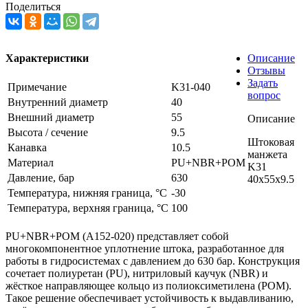
Поделиться
Характеристики
Описание
Отзывы
Задать
Примечание
K31-040
вопрос
Внутренний диаметр
40
Внешний диаметр
55
Описание
Высота / сечение
9.5
Штоковая
Канавка
10.5
манжета
Материал
PU+NBR+POM
K31
Давление, бар
630
40x55x9.5
Температура, нижняя граница, °C
-30
Температура, верхняя граница, °C
100
PU+NBR+POM (A152-020) представляет собой
многокомпонентное уплотнение штока, разработанное для
работы в гидросистемах с давлением до 630 бар. Конструкция
сочетает полиуретан (PU), нитриловый каучук (NBR) и
жёсткое направляющее кольцо из полиоксиметилена (POM).
Такое решение обеспечивает устойчивость к выдавливанию,