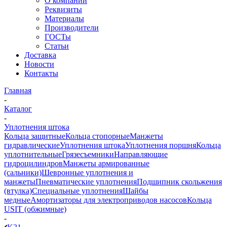
О компании
Реквизиты
Материалы
Производители
ГОСТы
Статьи
Доставка
Новости
Контакты
Главная
-
Каталог
-
Уплотнения штока
Кольца защитные
Кольца стопорные
Манжеты
гидравлические
Уплотнения штока
Уплотнения поршня
Кольца
уплотнительные
Грязесъемники
Направляющие
гидроцилиндров
Манжеты армированные
(сальники)
Шевронные уплотнения и
манжеты
Пневматические уплотнения
Подшипник скольжения
(втулка)
Специальные уплотнения
Шайбы
медные
Амортизаторы для электроприводов насосов
Кольца
USIT (обжимные)
-