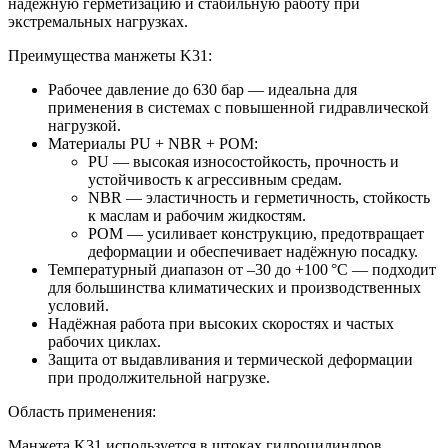
надёжную герметизацию и стабильную работу при
экстремальных нагрузках.
Преимущества манжеты K31:
Рабочее давление до 630 бар — идеальна для
применения в системах с повышенной гидравлической
нагрузкой.
Материалы PU + NBR + POM:
PU — высокая износостойкость, прочность и
устойчивость к агрессивным средам.
NBR — эластичность и герметичность, стойкость
к маслам и рабочим жидкостям.
POM — усиливает конструкцию, предотвращает
деформации и обеспечивает надёжную посадку.
Температурный диапазон от –30 до +100 °C — подходит
для большинства климатических и производственных
условий.
Надёжная работа при высоких скоростях и частых
рабочих циклах.
Защита от выдавливания и термической деформации
при продолжительной нагрузке.
Область применения:
Манжета K31 используется в штоках гидроцилиндров