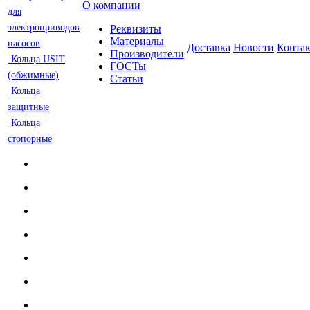
О компании
для
электроприводов
Реквизиты
Материалы
насосов
Доставка
Новости
Конта
Производители
Кольца USIT
ГОСТы
(обжимные)
Статьи
Кольца
защитные
Кольца
стопорные