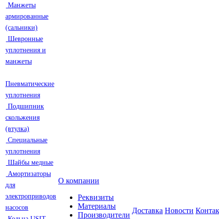
Манжеты
армированные
(сальники)
Шевронные
уплотнения и
манжеты
Пневматические
уплотнения
Подшипник
скольжения
(втулка)
Специальные
уплотнения
Шайбы медные
Амортизаторы
О компании
для
электроприводов
Реквизиты
Материалы
насосов
Доставка
Новости
Конта
Производители
Кольца USIT