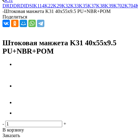
K31
DRD
DRDI
DSI
K114
K22
K29
K32
K33
K35
K37
K38
K39
K702
K704
-
Штоковая манжета K31 40x55x9.5 PU+NBR+POM
Поделиться
Штоковая манжета K31 40x55x9.5
PU+NBR+POM
-
+
В корзину
Заказать