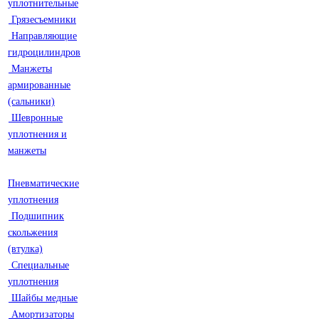
уплотнительные
Грязесъемники
Направляющие
гидроцилиндров
Манжеты
армированные
(сальники)
Шевронные
уплотнения и
манжеты
Пневматические
уплотнения
Подшипник
скольжения
(втулка)
Специальные
уплотнения
Шайбы медные
Амортизаторы