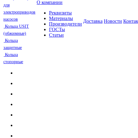
О компании
для
электроприводов
Реквизиты
Материалы
насосов
Доставка
Новости
Конта
Производители
Кольца USIT
ГОСТы
(обжимные)
Статьи
Кольца
защитные
Кольца
стопорные