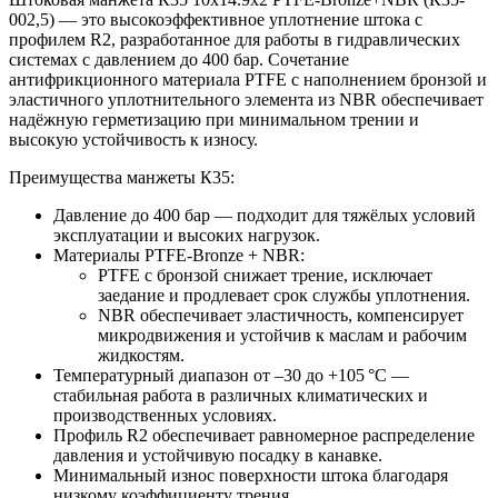
002,5) — это высокоэффективное уплотнение штока с
профилем R2, разработанное для работы в гидравлических
системах с давлением до 400 бар. Сочетание
антифрикционного материала PTFE с наполнением бронзой и
эластичного уплотнительного элемента из NBR обеспечивает
надёжную герметизацию при минимальном трении и
высокую устойчивость к износу.
Преимущества манжеты К35:
Давление до 400 бар — подходит для тяжёлых условий
эксплуатации и высоких нагрузок.
Материалы PTFE-Bronze + NBR:
PTFE с бронзой снижает трение, исключает
заедание и продлевает срок службы уплотнения.
NBR обеспечивает эластичность, компенсирует
микродвижения и устойчив к маслам и рабочим
жидкостям.
Температурный диапазон от –30 до +105 °C —
стабильная работа в различных климатических и
производственных условиях.
Профиль R2 обеспечивает равномерное распределение
давления и устойчивую посадку в канавке.
Минимальный износ поверхности штока благодаря
низкому коэффициенту трения.