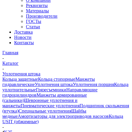
О компании
Реквизиты
Материалы
Производители
ГОСТы
Статьи
Доставка
Новости
Контакты
Главная
-
Каталог
-
Уплотнения штока
Кольца защитные
Кольца стопорные
Манжеты
гидравлические
Уплотнения штока
Уплотнения поршня
Кольца
уплотнительные
Грязесъемники
Направляющие
гидроцилиндров
Манжеты армированные
(сальники)
Шевронные уплотнения и
манжеты
Пневматические уплотнения
Подшипник скольжения
(втулка)
Специальные уплотнения
Шайбы
медные
Амортизаторы для электроприводов насосов
Кольца
USIT (обжимные)
-