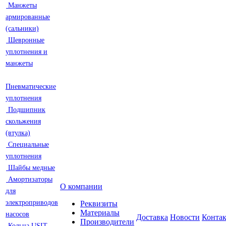
Манжеты
армированные
(сальники)
Шевронные
уплотнения и
манжеты
Пневматические
уплотнения
Подшипник
скольжения
(втулка)
Специальные
уплотнения
Шайбы медные
Амортизаторы
О компании
для
электроприводов
Реквизиты
Материалы
насосов
Доставка
Новости
Конта
Производители
Кольца USIT