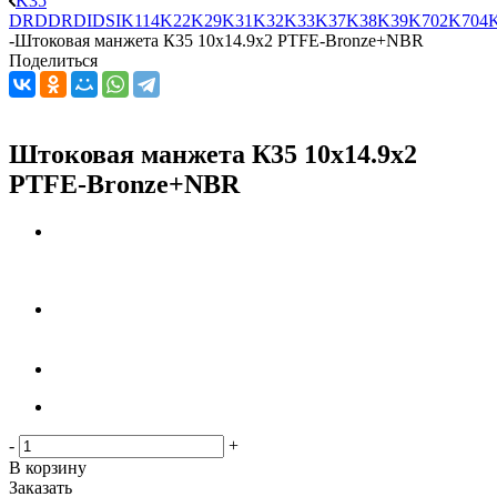
K35
DRD
DRDI
DSI
K114
K22
K29
K31
K32
K33
K37
K38
K39
K702
K704
-
Штоковая манжета К35 10x14.9x2 PTFE-Bronze+NBR
Поделиться
Штоковая манжета К35 10x14.9x2
PTFE-Bronze+NBR
-
+
В корзину
Заказать