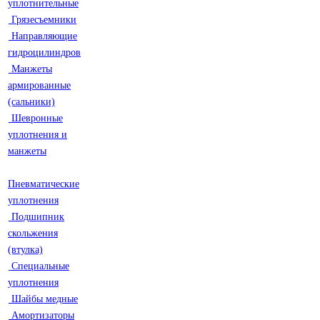
уплотнительные
Грязесъемники
Направляющие
гидроцилиндров
Манжеты
армированные
(сальники)
Шевронные
уплотнения и
манжеты
Пневматические
уплотнения
Подшипник
скольжения
(втулка)
Специальные
уплотнения
Шайбы медные
Амортизаторы