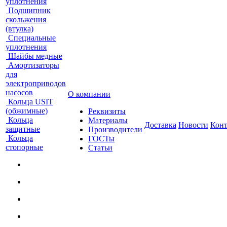
уплотнения
Подшипник
скольжения
(втулка)
Специальные
уплотнения
Шайбы медные
Амортизаторы
для
электроприводов
насосов
О компании
Кольца USIT
(обжимные)
Реквизиты
Кольца
Материалы
Доставка
Новости
Кон
защитные
Производители
Кольца
ГОСТы
стопорные
Статьи