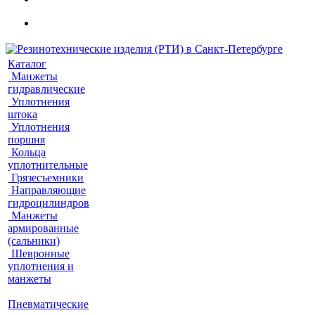
Каталог
Манжеты
гидравлические
Уплотнения
штока
Уплотнения
поршня
Кольца
уплотнительные
Грязесъемники
Направляющие
гидроцилиндров
Манжеты
армированные
(сальники)
Шевронные
уплотнения и
манжеты
Пневматические