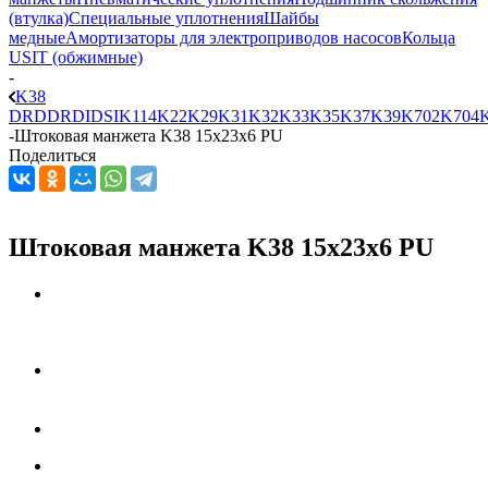
(втулка)
Специальные уплотнения
Шайбы
медные
Амортизаторы для электроприводов насосов
Кольца
USIT (обжимные)
-
K38
DRD
DRDI
DSI
K114
K22
K29
K31
K32
K33
K35
K37
K39
K702
K704
-
Штоковая манжета K38 15x23x6 PU
Поделиться
Штоковая манжета K38 15x23x6 PU