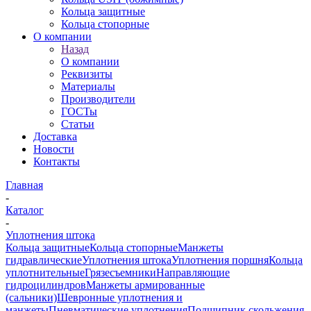
Кольца защитные
Кольца стопорные
О компании
Назад
О компании
Реквизиты
Материалы
Производители
ГОСТы
Статьи
Доставка
Новости
Контакты
Главная
-
Каталог
-
Уплотнения штока
Кольца защитные
Кольца стопорные
Манжеты
гидравлические
Уплотнения штока
Уплотнения поршня
Кольца
уплотнительные
Грязесъемники
Направляющие
гидроцилиндров
Манжеты армированные
(сальники)
Шевронные уплотнения и
манжеты
Пневматические уплотнения
Подшипник скольжения