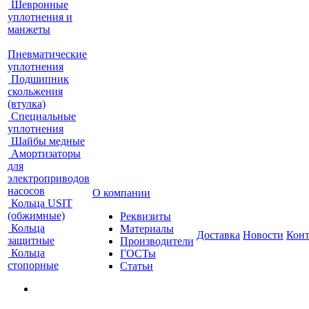
Шевронные
уплотнения и
манжеты
Пневматические
уплотнения
Подшипник
скольжения
(втулка)
Специальные
уплотнения
Шайбы медные
Амортизаторы
для
электроприводов
насосов
О компании
Кольца USIT
(обжимные)
Реквизиты
Кольца
Материалы
Доставка
Новости
Кон
защитные
Производители
Кольца
ГОСТы
стопорные
Статьи