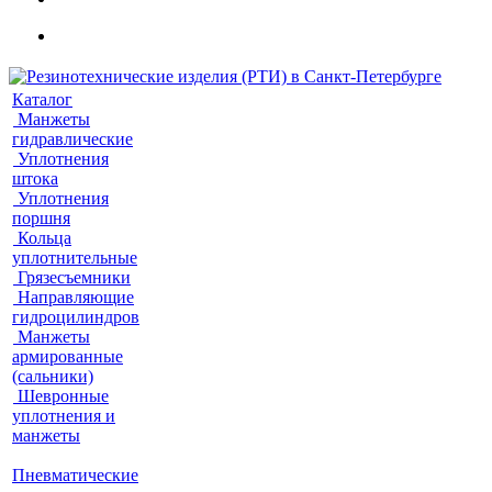
Каталог
Манжеты
гидравлические
Уплотнения
штока
Уплотнения
поршня
Кольца
уплотнительные
Грязесъемники
Направляющие
гидроцилиндров
Манжеты
армированные
(сальники)
Шевронные
уплотнения и
манжеты
Пневматические