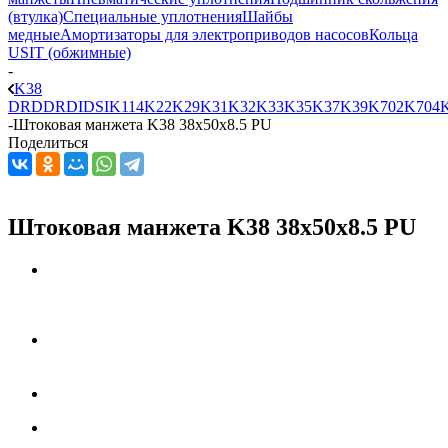
(втулка)
Специальные уплотнения
Шайбы
медные
Амортизаторы для электроприводов насосов
Кольца
USIT (обжимные)
-
K38
DRD
DRDI
DSI
K114
K22
K29
K31
K32
K33
K35
K37
K39
K702
K704
-
Штоковая манжета K38 38x50x8.5 PU
Поделиться
Штоковая манжета K38 38x50x8.5 PU