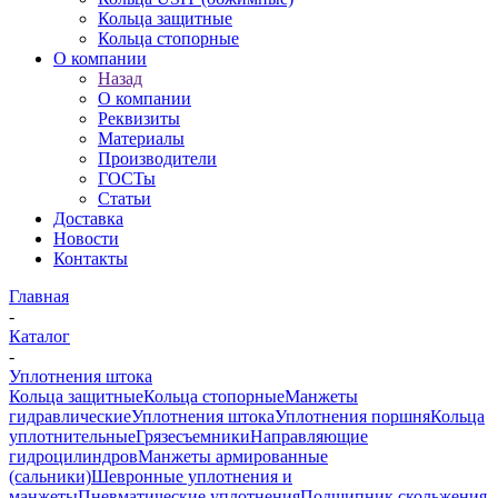
Кольца защитные
Кольца стопорные
О компании
Назад
О компании
Реквизиты
Материалы
Производители
ГОСТы
Статьи
Доставка
Новости
Контакты
Главная
-
Каталог
-
Уплотнения штока
Кольца защитные
Кольца стопорные
Манжеты
гидравлические
Уплотнения штока
Уплотнения поршня
Кольца
уплотнительные
Грязесъемники
Направляющие
гидроцилиндров
Манжеты армированные
(сальники)
Шевронные уплотнения и
манжеты
Пневматические уплотнения
Подшипник скольжения