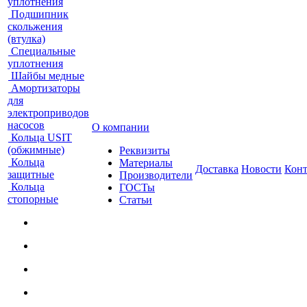
уплотнения
Подшипник
скольжения
(втулка)
Специальные
уплотнения
Шайбы медные
Амортизаторы
для
электроприводов
насосов
О компании
Кольца USIT
(обжимные)
Реквизиты
Кольца
Материалы
Доставка
Новости
Кон
защитные
Производители
Кольца
ГОСТы
стопорные
Статьи