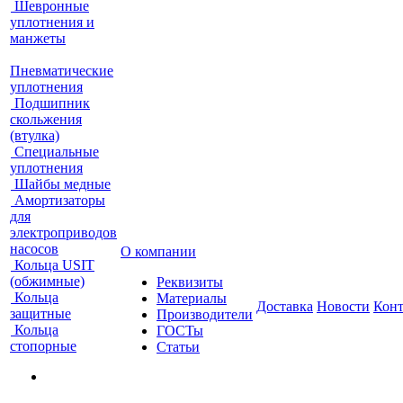
Шевронные
уплотнения и
манжеты
Пневматические
уплотнения
Подшипник
скольжения
(втулка)
Специальные
уплотнения
Шайбы медные
Амортизаторы
для
электроприводов
насосов
О компании
Кольца USIT
(обжимные)
Реквизиты
Кольца
Материалы
Доставка
Новости
Кон
защитные
Производители
Кольца
ГОСТы
стопорные
Статьи