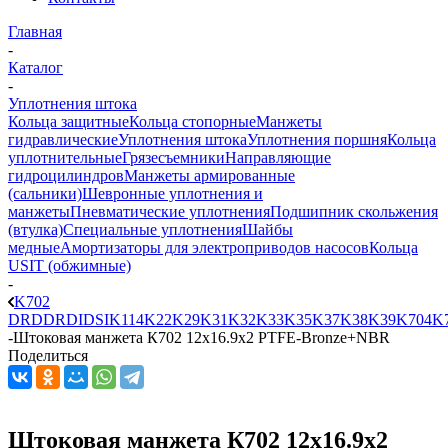
Главная
-
Каталог
-
Уплотнения штока
Кольца защитные
Кольца стопорные
Манжеты
гидравлические
Уплотнения штока
Уплотнения поршня
Кольца
уплотнительные
Грязесъемники
Направляющие
гидроцилиндров
Манжеты армированные
(сальники)
Шевронные уплотнения и
манжеты
Пневматические уплотнения
Подшипник скольжения
(втулка)
Специальные уплотнения
Шайбы
медные
Амортизаторы для электроприводов насосов
Кольца
USIT (обжимные)
-
K702
DRD
DRDI
DSI
K114
K22
K29
K31
K32
K33
K35
K37
K38
K39
K704
K
-
Штоковая манжета К702 12x16.9x2 PTFE-Bronze+NBR
Поделиться
Штоковая манжета К702 12x16.9x2