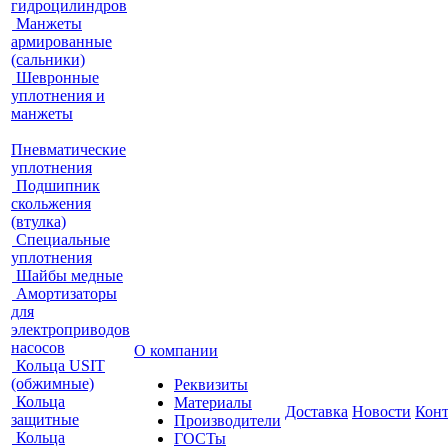
гидроцилиндров
Манжеты
армированные
(сальники)
Шевронные
уплотнения и
манжеты
Пневматические
уплотнения
Подшипник
скольжения
(втулка)
Специальные
уплотнения
Шайбы медные
Амортизаторы
для
электроприводов
насосов
О компании
Кольца USIT
(обжимные)
Реквизиты
Кольца
Материалы
Доставка
Новости
Кон
защитные
Производители
Кольца
ГОСТы