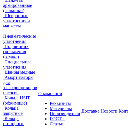
Манжеты
армированные
(сальники)
Шевронные
уплотнения и
манжеты
Пневматические
уплотнения
Подшипник
скольжения
(втулка)
Специальные
уплотнения
Шайбы медные
Амортизаторы
для
электроприводов
насосов
О компании
Кольца USIT
(обжимные)
Реквизиты
Кольца
Материалы
Доставка
Новости
Кон
защитные
Производители
Кольца
ГОСТы
стопорные
Статьи