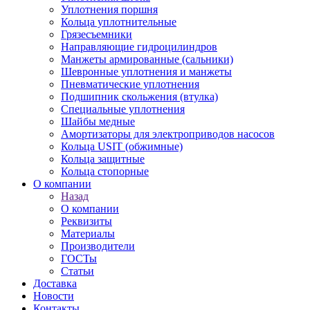
Уплотнения поршня
Кольца уплотнительные
Грязесъемники
Направляющие гидроцилиндров
Манжеты армированные (сальники)
Шевронные уплотнения и манжеты
Пневматические уплотнения
Подшипник скольжения (втулка)
Специальные уплотнения
Шайбы медные
Амортизаторы для электроприводов насосов
Кольца USIT (обжимные)
Кольца защитные
Кольца стопорные
О компании
Назад
О компании
Реквизиты
Материалы
Производители
ГОСТы
Статьи
Доставка
Новости
Контакты