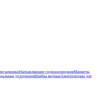
зесъемники
Направляющие гидроцилиндров
Манжеты
иальные уплотнения
Шайбы медные
Амортизаторы для