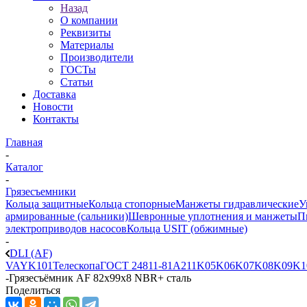
Назад
О компании
Реквизиты
Материалы
Производители
ГОСТы
Статьи
Доставка
Новости
Контакты
Главная
-
Каталог
-
Грязесъемники
Кольца защитные
Кольца стопорные
Манжеты гидравлические
У
армированные (сальники)
Шевронные уплотнения и манжеты
П
электроприводов насосов
Кольца USIT (обжимные)
-
DLI (AF)
VAY
K101
Телескопа
ГОСТ 24811-81
A211
K05
K06
K07
K08
K09
K1
-
Грязесъёмник AF 82x99x8 NBR+ сталь
Поделиться