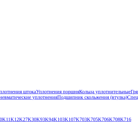
плотнения штока
Уплотнения поршня
Кольца уплотнительные
Гря
невматические уплотнения
Подшипник скольжения (втулка)
Спец
0
K11
K12
K27
K30
K93
K94
K103
K107
K703
K705
K706
K708
K716