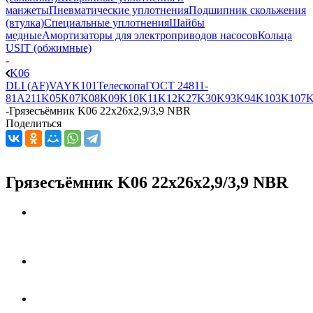
манжеты
Пневматические уплотнения
Подшипник скольжения
(втулка)
Специальные уплотнения
Шайбы
медные
Амортизаторы для электроприводов насосов
Кольца
USIT (обжимные)
-
K06
DLI (AF)
VAY
K101
Телескопа
ГОСТ 24811-
81
A211
K05
K07
K08
K09
K10
K11
K12
K27
K30
K93
K94
K103
K107
K
-
Грязесъёмник K06 22x26x2,9/3,9 NBR
Поделиться
Грязесъёмник K06 22x26x2,9/3,9 NBR