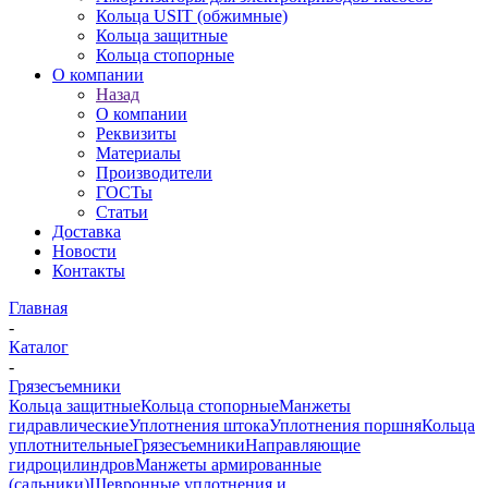
Кольца USIT (обжимные)
Кольца защитные
Кольца стопорные
О компании
Назад
О компании
Реквизиты
Материалы
Производители
ГОСТы
Статьи
Доставка
Новости
Контакты
Главная
-
Каталог
-
Грязесъемники
Кольца защитные
Кольца стопорные
Манжеты
гидравлические
Уплотнения штока
Уплотнения поршня
Кольца
уплотнительные
Грязесъемники
Направляющие
гидроцилиндров
Манжеты армированные
(сальники)
Шевронные уплотнения и