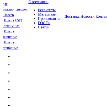
О компании
для
электроприводов
Реквизиты
Материалы
насосов
Доставка
Новости
Конта
Производители
Кольца USIT
ГОСТы
(обжимные)
Статьи
Кольца
защитные
Кольца
стопорные