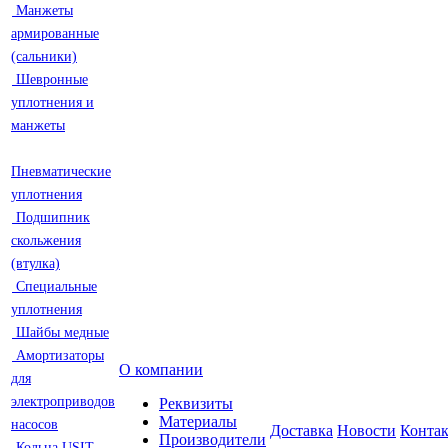
Манжеты
армированные
(сальники)
Шевронные
уплотнения и
манжеты
Пневматические
уплотнения
Подшипник
скольжения
(втулка)
Специальные
уплотнения
Шайбы медные
Амортизаторы
О компании
для
электроприводов
Реквизиты
Материалы
насосов
Доставка
Новости
Конта
Производители
Кольца USIT