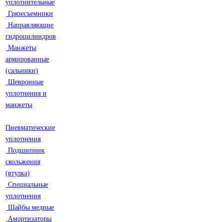
уплотнительные
Грязесъемники
Направляющие
гидроцилиндров
Манжеты
армированные
(сальники)
Шевронные
уплотнения и
манжеты
Пневматические
уплотнения
Подшипник
скольжения
(втулка)
Специальные
уплотнения
Шайбы медные
Амортизаторы