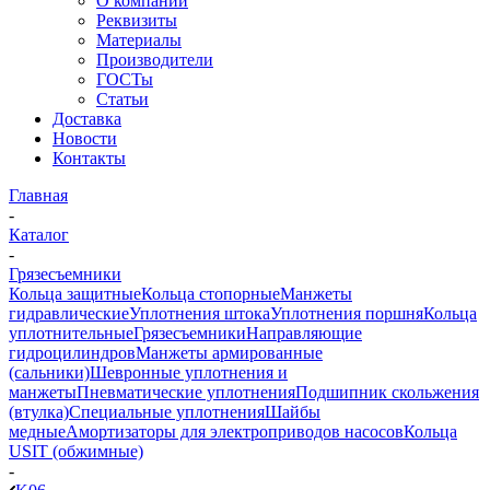
О компании
Реквизиты
Материалы
Производители
ГОСТы
Статьи
Доставка
Новости
Контакты
Главная
-
Каталог
-
Грязесъемники
Кольца защитные
Кольца стопорные
Манжеты
гидравлические
Уплотнения штока
Уплотнения поршня
Кольца
уплотнительные
Грязесъемники
Направляющие
гидроцилиндров
Манжеты армированные
(сальники)
Шевронные уплотнения и
манжеты
Пневматические уплотнения
Подшипник скольжения
(втулка)
Специальные уплотнения
Шайбы
медные
Амортизаторы для электроприводов насосов
Кольца
USIT (обжимные)
-