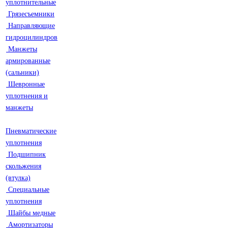
уплотнительные
Грязесъемники
Направляющие
гидроцилиндров
Манжеты
армированные
(сальники)
Шевронные
уплотнения и
манжеты
Пневматические
уплотнения
Подшипник
скольжения
(втулка)
Специальные
уплотнения
Шайбы медные
Амортизаторы