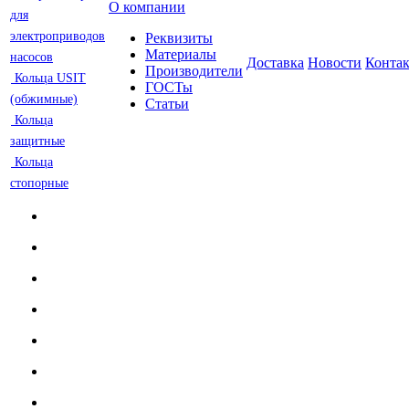
О компании
для
электроприводов
Реквизиты
Материалы
насосов
Доставка
Новости
Конта
Производители
Кольца USIT
ГОСТы
(обжимные)
Статьи
Кольца
защитные
Кольца
стопорные