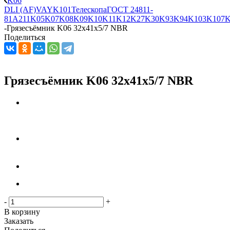
K06
DLI (AF)
VAY
K101
Телескопа
ГОСТ 24811-
81
A211
K05
K07
K08
K09
K10
K11
K12
K27
K30
K93
K94
K103
K107
K
-
Грязесъёмник K06 32x41x5/7 NBR
Поделиться
Грязесъёмник K06 32x41x5/7 NBR
-
+
В корзину
Заказать