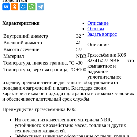
Поделиться
Характеристики
Описание
Отзывы
Задать вопрос
Внутренний диаметр
32
Внешний диаметр
41
Описание
Высота / сечение
5/7
Грязесъёмник K06
Материал
NBR
32x41x5/7 NBR — это
Температура, нижняя граница, °C
-30
компактное и
Температура, верхняя граница, °C
+100
надёжное
уплотнительное
изделие, предназначенное для защиты оборудования от
попадания загрязнений и влаги. Благодаря своим
характеристикам он подходит для работы в сложных условиях
и обеспечивает длительный срок службы.
Преимущества грязесъёмника K06:
Изготовлен из качественного материала NBR,
устойчивого к воздействию масел, топлива и других
технических жидкостей.
Эффективно защищает оборудование от пыли, грязи и