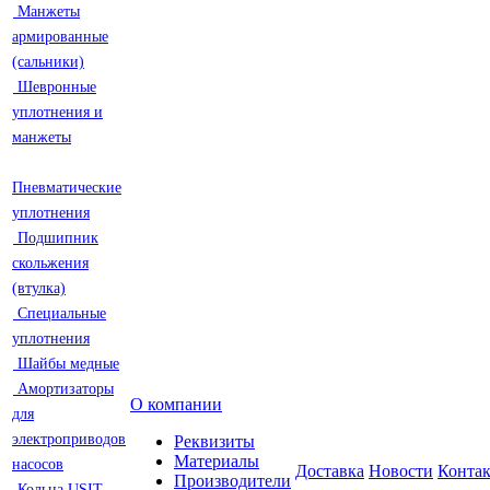
Манжеты
армированные
(сальники)
Шевронные
уплотнения и
манжеты
Пневматические
уплотнения
Подшипник
скольжения
(втулка)
Специальные
уплотнения
Шайбы медные
Амортизаторы
О компании
для
электроприводов
Реквизиты
Материалы
насосов
Доставка
Новости
Конта
Производители
Кольца USIT