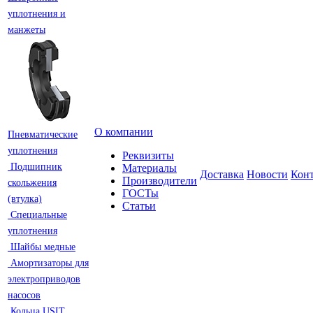
уплотнения и
манжеты
О компании
Пневматические
уплотнения
Реквизиты
Подшипник
Материалы
Доставка
Новости
Кон
Производители
скольжения
ГОСТы
(втулка)
Статьи
Специальные
уплотнения
Шайбы медные
Амортизаторы для
электроприводов
насосов
Кольца USIT