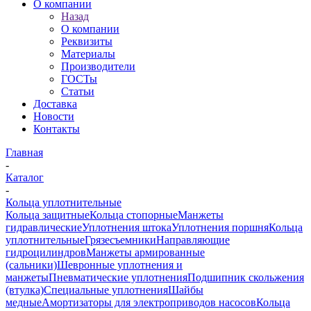
О компании
Назад
О компании
Реквизиты
Материалы
Производители
ГОСТы
Статьи
Доставка
Новости
Контакты
Главная
-
Каталог
-
Кольца уплотнительные
Кольца защитные
Кольца стопорные
Манжеты
гидравлические
Уплотнения штока
Уплотнения поршня
Кольца
уплотнительные
Грязесъемники
Направляющие
гидроцилиндров
Манжеты армированные
(сальники)
Шевронные уплотнения и
манжеты
Пневматические уплотнения
Подшипник скольжения
(втулка)
Специальные уплотнения
Шайбы
медные
Амортизаторы для электроприводов насосов
Кольца