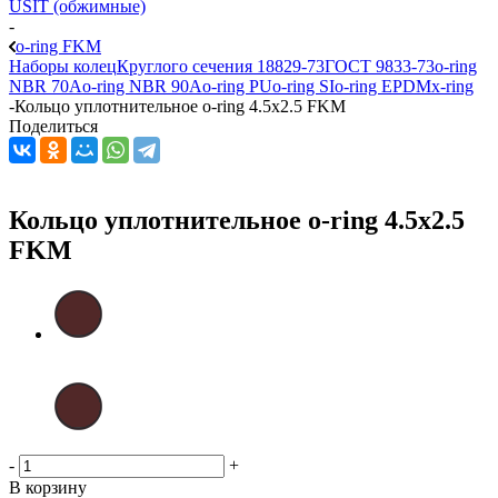
USIT (обжимные)
-
o-ring FKM
Наборы колец
Круглого сечения 18829-73
ГОСТ 9833-73
o-ring
NBR 70A
o-ring NBR 90A
o-ring PU
o-ring SI
o-ring EPDM
x-ring
-
Кольцо уплотнительное o-ring 4.5x2.5 FKM
Поделиться
Кольцо уплотнительное o-ring 4.5x2.5
FKM
-
+
В корзину