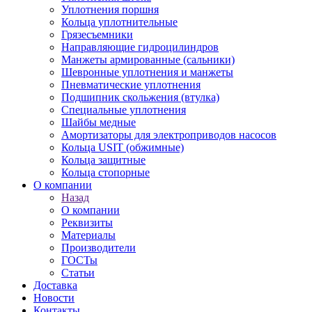
Уплотнения поршня
Кольца уплотнительные
Грязесъемники
Направляющие гидроцилиндров
Манжеты армированные (сальники)
Шевронные уплотнения и манжеты
Пневматические уплотнения
Подшипник скольжения (втулка)
Специальные уплотнения
Шайбы медные
Амортизаторы для электроприводов насосов
Кольца USIT (обжимные)
Кольца защитные
Кольца стопорные
О компании
Назад
О компании
Реквизиты
Материалы
Производители
ГОСТы
Статьи
Доставка
Новости
Контакты