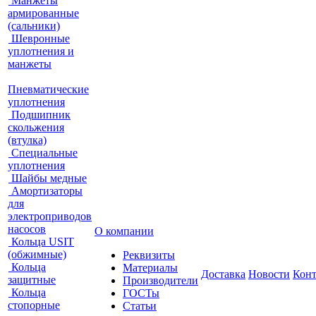
Манжеты
армированные
(сальники)
Шевронные
уплотнения и
манжеты
Пневматические
уплотнения
Подшипник
скольжения
(втулка)
Специальные
уплотнения
Шайбы медные
Амортизаторы
для
электроприводов
насосов
О компании
Кольца USIT
(обжимные)
Реквизиты
Кольца
Материалы
Доставка
Новости
Кон
защитные
Производители
Кольца
ГОСТы
стопорные
Статьи