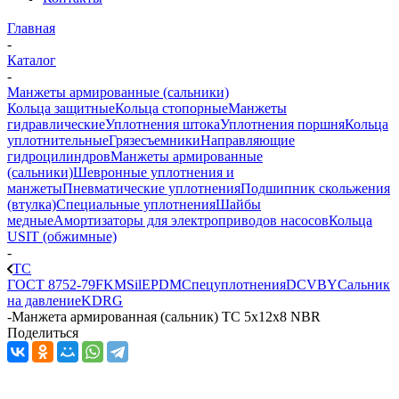
Главная
-
Каталог
-
Манжеты армированные (сальники)
Кольца защитные
Кольца стопорные
Манжеты
гидравлические
Уплотнения штока
Уплотнения поршня
Кольца
уплотнительные
Грязесъемники
Направляющие
гидроцилиндров
Манжеты армированные
(сальники)
Шевронные уплотнения и
манжеты
Пневматические уплотнения
Подшипник скольжения
(втулка)
Специальные уплотнения
Шайбы
медные
Амортизаторы для электроприводов насосов
Кольца
USIT (обжимные)
-
TC
ГОСТ 8752-79
FKM
Sil
EPDM
Спецуплотнения
DC
VBY
Сальник
на давление
KDRG
-
Манжета армированная (сальник) ТС 5x12x8 NBR
Поделиться