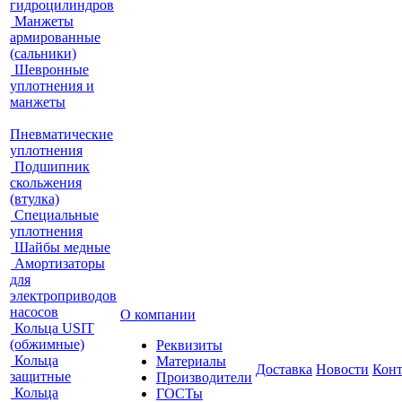
гидроцилиндров
Манжеты
армированные
(сальники)
Шевронные
уплотнения и
манжеты
Пневматические
уплотнения
Подшипник
скольжения
(втулка)
Специальные
уплотнения
Шайбы медные
Амортизаторы
для
электроприводов
насосов
О компании
Кольца USIT
(обжимные)
Реквизиты
Кольца
Материалы
Доставка
Новости
Кон
защитные
Производители
Кольца
ГОСТы