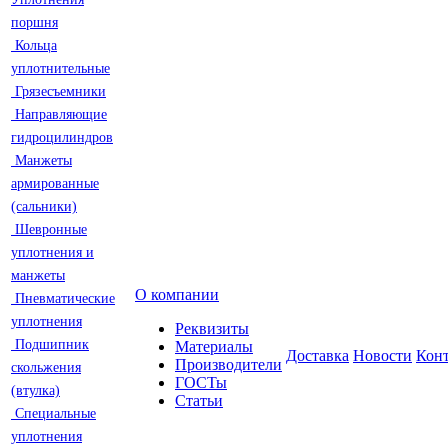
поршня
Кольца
уплотнительные
Грязесъемники
Направляющие
гидроцилиндров
Манжеты
армированные
(сальники)
Шевронные
уплотнения и
манжеты
О компании
Пневматические
уплотнения
Реквизиты
Подшипник
Материалы
Доставка
Новости
Кон
Производители
скольжения
ГОСТы
(втулка)
Статьи
Специальные
уплотнения