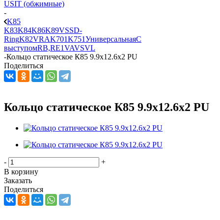
USIT (обжимные)
-
K85
K83
K84
K86
K89
VSS
D-
Ring
K82
VRA
K701
K751
Универсальная
С
выступом
RB,RE1
VA
VS
VL
-
Кольцо статическое К85 9.9x12.6x2 PU
Поделиться
Кольцо статическое К85 9.9x12.6x2 PU
-
+
В корзину
Заказать
Поделиться