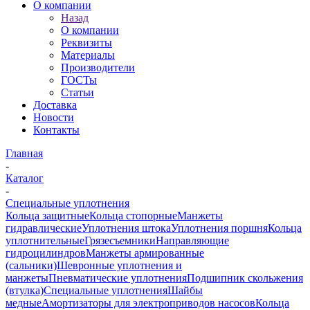
О компании
Назад
О компании
Реквизиты
Материалы
Производители
ГОСТы
Статьи
Доставка
Новости
Контакты
Главная
-
Каталог
-
Специальные уплотнения
Кольца защитные
Кольца стопорные
Манжеты
гидравлические
Уплотнения штока
Уплотнения поршня
Кольца
уплотнительные
Грязесъемники
Направляющие
гидроцилиндров
Манжеты армированные
(сальники)
Шевронные уплотнения и
манжеты
Пневматические уплотнения
Подшипник скольжения
(втулка)
Специальные уплотнения
Шайбы
медные
Амортизаторы для электроприводов насосов
Кольца