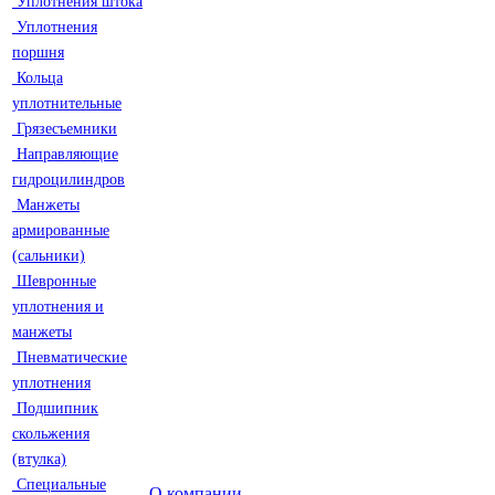
Уплотнения штока
Уплотнения
поршня
Кольца
уплотнительные
Грязесъемники
Направляющие
гидроцилиндров
Манжеты
армированные
(сальники)
Шевронные
уплотнения и
манжеты
Пневматические
уплотнения
Подшипник
скольжения
(втулка)
Специальные
О компании