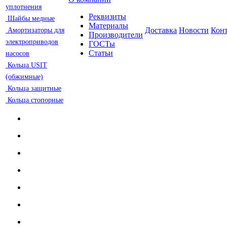
уплотнения
Реквизиты
Шайбы медные
Материалы
Доставка
Новости
Кон
Амортизаторы для
Производители
электроприводов
ГОСТы
Статьи
насосов
Кольца USIT
(обжимные)
Кольца защитные
Кольца стопорные