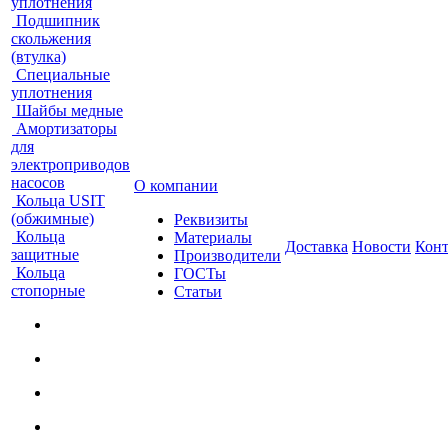
уплотнения
Подшипник
скольжения
(втулка)
Специальные
уплотнения
Шайбы медные
Амортизаторы
для
электроприводов
насосов
О компании
Кольца USIT
(обжимные)
Реквизиты
Кольца
Материалы
Доставка
Новости
Кон
защитные
Производители
Кольца
ГОСТы
стопорные
Статьи