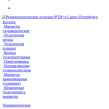
Каталог
Манжеты
гидравлические
Уплотнения
штока
Уплотнения
поршня
Кольца
уплотнительные
Грязесъемники
Направляющие
гидроцилиндров
Манжеты
армированные
(сальники)
Шевронные
уплотнения и
манжеты
Пневматические