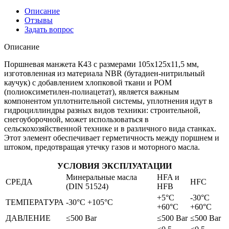
Описание
Отзывы
Задать вопрос
Описание
Поршневая манжета К43 с размерами 105x125x11,5 мм,
изготовленная из материала NBR (бутадиен-нитрильный
каучук) с добавлением хлопковой ткани и РОМ
(полиоксиметилен-полиацетат), является важным
компонентом уплотнительной системы, уплотнения идут в
гидроциллиндры разных видов техники: строительной,
снегоуборочной, может использоваться в
сельскохозяйственной технике и в различного вида станках.
Этот элемент обеспечивает герметичность между поршнем и
штоком, предотвращая утечку газов и моторного масла.
УСЛОВИЯ ЭКСПЛУАТАЦИИ
Минеральные масла
HFA и
СРЕДА
HFC
(DIN 51524)
HFB
+5°C
-30°C
ТЕМПЕРАТУРА
-30°C +105°C
+60°C
+60°C
ДАВЛЕНИЕ
≤500 Bar
≤500 Bar
≤500 Bar