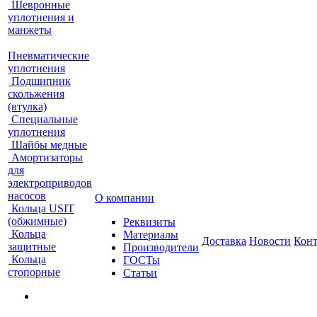
Шевронные
уплотнения и
манжеты
Пневматические
уплотнения
Подшипник
скольжения
(втулка)
Специальные
уплотнения
Шайбы медные
Амортизаторы
для
электроприводов
насосов
О компании
Кольца USIT
(обжимные)
Реквизиты
Кольца
Материалы
Доставка
Новости
Кон
защитные
Производители
Кольца
ГОСТы
стопорные
Статьи