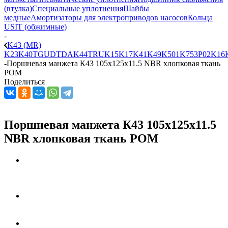
(втулка)
Специальные уплотнения
Шайбы
медные
Амортизаторы для электроприводов насосов
Кольца
USIT (обжимные)
-
K43 (MR)
K23
K40
TGU
DTDA
K44
TRU
K15
K17
K41
K49
K501
K753
P02
K16
-
Поршневая манжета К43 105x125x11.5 NBR хлопковая ткань
РОМ
Поделиться
Поршневая манжета К43 105x125x11.5
NBR хлопковая ткань РОМ