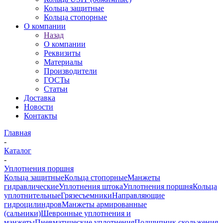
Кольца защитные
Кольца стопорные
О компании
Назад
О компании
Реквизиты
Материалы
Производители
ГОСТы
Статьи
Доставка
Новости
Контакты
Главная
-
Каталог
-
Уплотнения поршня
Кольца защитные
Кольца стопорные
Манжеты
гидравлические
Уплотнения штока
Уплотнения поршня
Кольца
уплотнительные
Грязесъемники
Направляющие
гидроцилиндров
Манжеты армированные
(сальники)
Шевронные уплотнения и
манжеты
Пневматические уплотнения
Подшипник скольжения