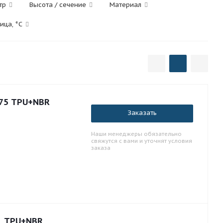
тр
Высота / сечение
Материал
ица, °C
.75 TPU+NBR
Заказать
Наши менеджеры обязательно
свяжутся с вами и уточнят условия
заказа
1 TPU+NBR